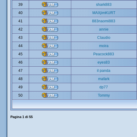
39
shark883
40
MAXjimKURT
41
883naomi883
42
annie
43
Claudio
44
moira
45
Peacock883
46
eyes83
47
il panda
48
mafark
49
dp77
50
Tommy
Pagina
1
di
55