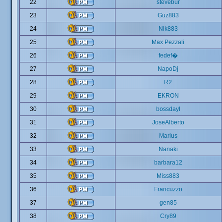
22
stevebur
23
Guz883
24
Nik883
25
Max Pezzali
26
fedef�
27
NapoDj
28
R2
29
EKRON
30
bossdayl
31
JoseAlberto
32
Marius
33
Nanaki
34
barbara12
35
Miss883
36
Francuzzo
37
gen85
38
Cry89