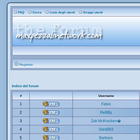
FAQ
Cerca
Lista degli utenti
Gruppi utenti
Registrati
Indice del forum
#
Username
1
Fabio
2
ReBBy
3
Zak McKracken�
4
Sara883
5
Barbara