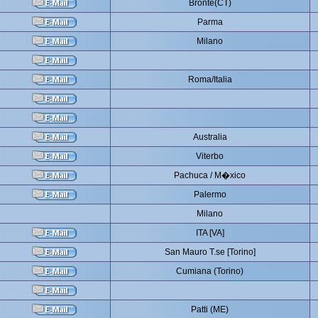
Bronte(CT)
Parma
Milano
Roma/Italia
Australia
Viterbo
Pachuca / M�xico
Palermo
Milano
ITA [VA]
San Mauro T.se [Torino]
Cumiana (Torino)
Patti (ME)