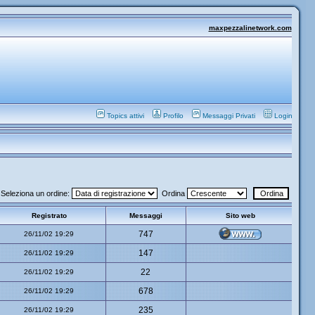
maxpezzalinetwork.com
Topics attivi
Profilo
Messaggi Privati
Login
Seleziona un ordine:
Ordina
Registrato
Messaggi
Sito web
747
26/11/02 19:29
147
26/11/02 19:29
22
26/11/02 19:29
678
26/11/02 19:29
235
26/11/02 19:29