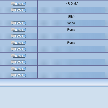
-> R O M A
(RM)
torino
Roma
Roma