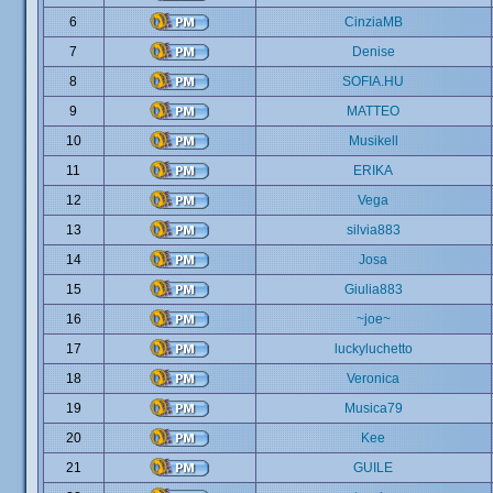
6
CinziaMB
7
Denise
8
SOFIA.HU
9
MATTEO
10
Musikell
11
ERIKA
12
Vega
13
silvia883
14
Josa
15
Giulia883
16
~joe~
17
luckyluchetto
18
Veronica
19
Musica79
20
Kee
21
GUILE