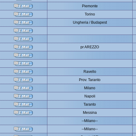
Piemonte
Torino
Ungheria / Budapest
pr AREZZO
Ravello
Prov. Taranto
Milano
Napoli
Taranto
Messina
--Milano--
--Milano--