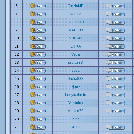
6
CinziaMB
7
Denise
8
SOFIA.HU
9
MATTEO
10
Musikell
11
ERIKA
12
Vega
13
silvia883
14
Josa
15
Giulia883
16
~joe~
17
luckyluchetto
18
Veronica
19
Musica79
20
Kee
21
GUILE