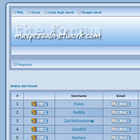
FAQ
Cerca
Lista degli utenti
Gruppi utenti
Registrati
Indice del forum
#
Username
Email
1
Fabio
2
ReBBy
3
Zak McKracken�
4
Sara883
5
Barbara