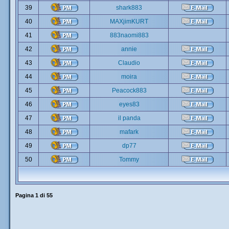
39
shark883
40
MAXjimKURT
41
883naomi883
42
annie
43
Claudio
44
moira
45
Peacock883
46
eyes83
47
il panda
48
mafark
49
dp77
50
Tommy
Pagina
1
di
55