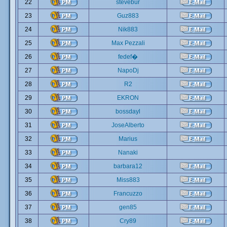
22
stevebur
23
Guz883
24
Nik883
25
Max Pezzali
26
fedef�
27
NapoDj
28
R2
29
EKRON
30
bossdayl
31
JoseAlberto
32
Marius
33
Nanaki
34
barbara12
35
Miss883
36
Francuzzo
37
gen85
38
Cry89