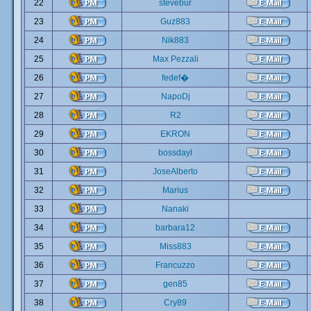
22
stevebur
23
Guz883
24
Nik883
25
Max Pezzali
26
fedef�
27
NapoDj
28
R2
29
EKRON
30
bossdayl
31
JoseAlberto
32
Marius
33
Nanaki
34
barbara12
35
Miss883
36
Francuzzo
37
gen85
38
Cry89