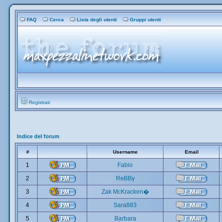
FAQ
Cerca
Lista degli utenti
Gruppi utenti
Registrati
Indice del forum
#
Username
Email
1
Fabio
2
ReBBy
3
Zak McKracken�
4
Sara883
5
Barbara