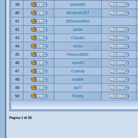
39
shark883
40
MAXjimKURT
41
883naomi883
42
annie
43
Claudio
44
moira
45
Peacock883
46
eyes83
47
il panda
48
mafark
49
dp77
50
Tommy
Pagina
1
di
55