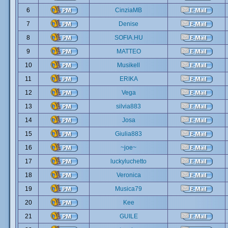
6
CinziaMB
7
Denise
8
SOFIA.HU
9
MATTEO
10
Musikell
11
ERIKA
12
Vega
13
silvia883
14
Josa
15
Giulia883
16
~joe~
17
luckyluchetto
18
Veronica
19
Musica79
20
Kee
21
GUILE