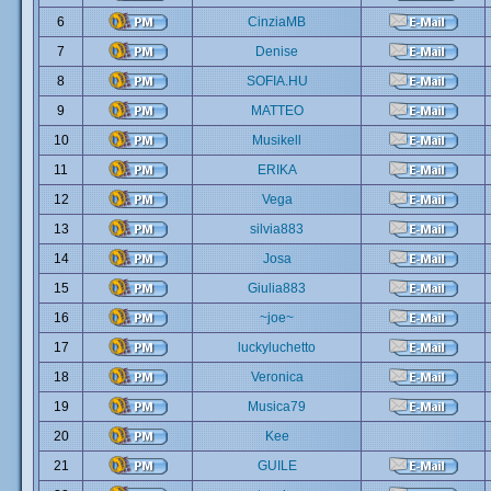
6
CinziaMB
7
Denise
8
SOFIA.HU
9
MATTEO
10
Musikell
11
ERIKA
12
Vega
13
silvia883
14
Josa
15
Giulia883
16
~joe~
17
luckyluchetto
18
Veronica
19
Musica79
20
Kee
21
GUILE