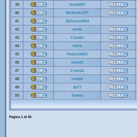
39
shark883
40
MAXjimKURT
41
883naomi883
42
annie
43
Claudio
44
moira
45
Peacock883
46
eyes83
47
il panda
48
mafark
49
dp77
50
Tommy
Pagina
1
di
55