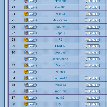
22
stevebur
23
Guz883
24
Nik883
25
Max Pezzali
26
fedef�
27
NapoDj
28
R2
29
EKRON
30
bossdayl
31
JoseAlberto
32
Marius
33
Nanaki
34
barbara12
35
Miss883
36
Francuzzo
37
gen85
38
Cry89