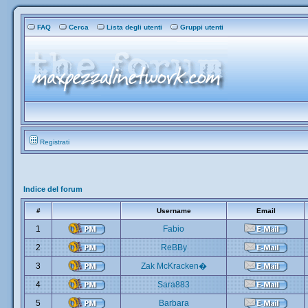
FAQ
Cerca
Lista degli utenti
Gruppi utenti
Registrati
Indice del forum
#
Username
Email
1
Fabio
2
ReBBy
3
Zak McKracken�
4
Sara883
5
Barbara