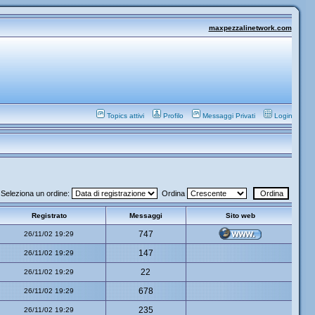
maxpezzalinetwork.com
Topics attivi
Profilo
Messaggi Privati
Login
Seleziona un ordine:
Ordina
Registrato
Messaggi
Sito web
747
26/11/02 19:29
147
26/11/02 19:29
22
26/11/02 19:29
678
26/11/02 19:29
235
26/11/02 19:29