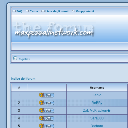
FAQ
Cerca
Lista degli utenti
Gruppi utenti
Registrati
Indice del forum
#
Username
1
Fabio
2
ReBBy
3
Zak McKracken�
4
Sara883
5
Barbara