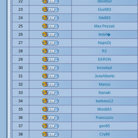
22
stevebur
23
Guz883
24
Nik883
25
Max Pezzali
26
fedef�
27
NapoDj
28
R2
29
EKRON
30
bossdayl
31
JoseAlberto
32
Marius
33
Nanaki
34
barbara12
35
Miss883
36
Francuzzo
37
gen85
38
Cry89