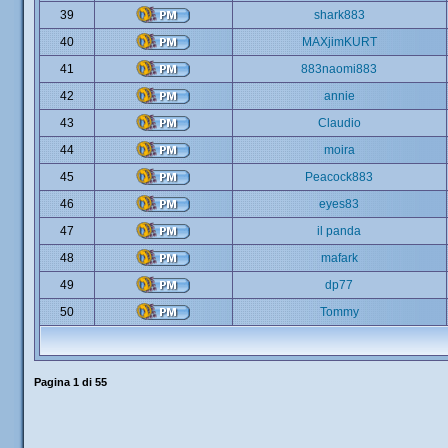
39
shark883
40
MAXjimKURT
41
883naomi883
42
annie
43
Claudio
44
moira
45
Peacock883
46
eyes83
47
il panda
48
mafark
49
dp77
50
Tommy
Pagina
1
di
55