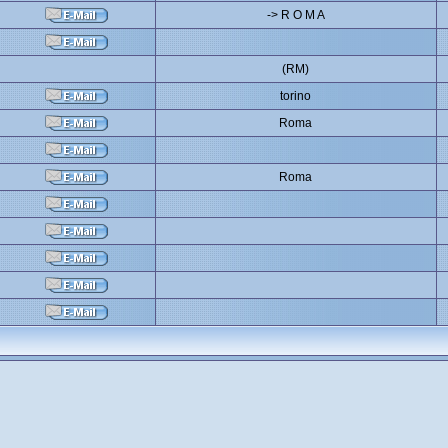
-> R O M A
(RM)
torino
Roma
Roma