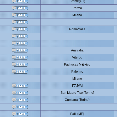
Bronte(CT)
Parma
Milano
Roma/Italia
Australia
Viterbo
Pachuca / M�xico
Palermo
Milano
ITA [VA]
San Mauro T.se [Torino]
Cumiana (Torino)
Patti (ME)