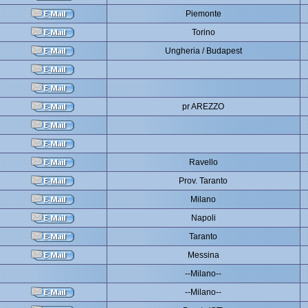
Piemonte
Torino
Ungheria / Budapest
pr AREZZO
Ravello
Prov. Taranto
Milano
Napoli
Taranto
Messina
--Milano--
--Milano--