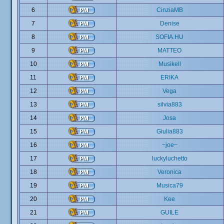
6
CinziaMB
7
Denise
8
SOFIA.HU
9
MATTEO
10
Musikell
11
ERIKA
12
Vega
13
silvia883
14
Josa
15
Giulia883
16
~joe~
17
luckyluchetto
18
Veronica
19
Musica79
20
Kee
21
GUILE