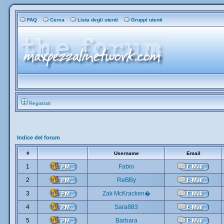
FAQ
Cerca
Lista degli utenti
Gruppi utenti
Registrati
Indice del forum
#
Username
Email
1
Fabio
2
ReBBy
3
Zak McKracken�
4
Sara883
5
Barbara