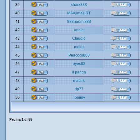
39
shark883
40
MAXjimKURT
41
883naomi883
42
annie
43
Claudio
44
moira
45
Peacock883
46
eyes83
47
il panda
48
mafark
49
dp77
50
Tommy
Pagina
1
di
55