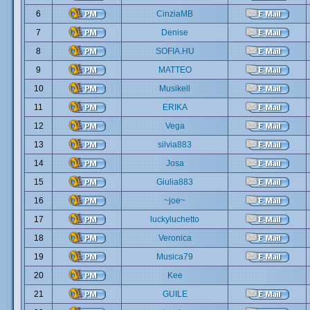
6
CinziaMB
7
Denise
8
SOFIA.HU
9
MATTEO
10
Musikell
11
ERIKA
12
Vega
13
silvia883
14
Josa
15
Giulia883
16
~joe~
17
luckyluchetto
18
Veronica
19
Musica79
20
Kee
21
GUILE