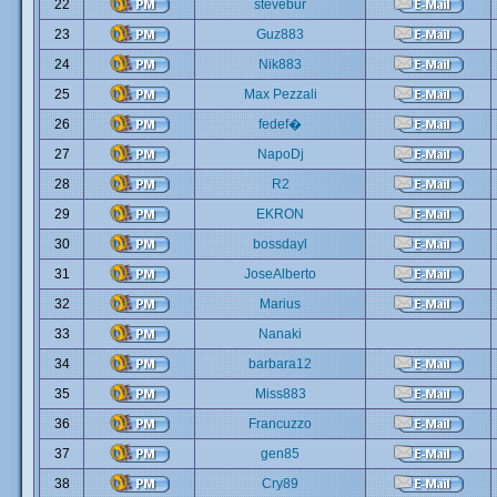
22
stevebur
23
Guz883
24
Nik883
25
Max Pezzali
26
fedef�
27
NapoDj
28
R2
29
EKRON
30
bossdayl
31
JoseAlberto
32
Marius
33
Nanaki
34
barbara12
35
Miss883
36
Francuzzo
37
gen85
38
Cry89