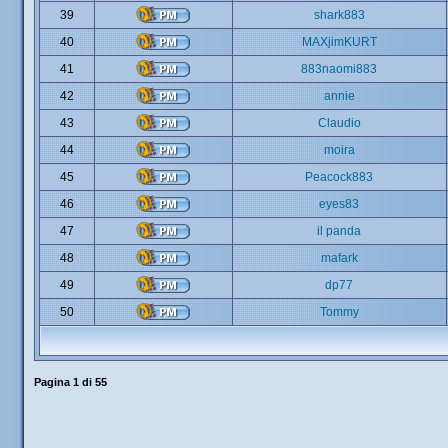
39
shark883
40
MAXjimKURT
41
883naomi883
42
annie
43
Claudio
44
moira
45
Peacock883
46
eyes83
47
il panda
48
mafark
49
dp77
50
Tommy
Pagina
1
di
55