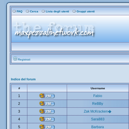
FAQ
Cerca
Lista degli utenti
Gruppi utenti
Registrati
Indice del forum
#
Username
1
Fabio
2
ReBBy
3
Zak McKracken�
4
Sara883
5
Barbara