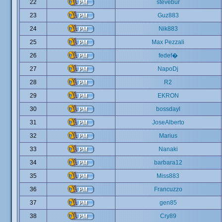
22
stevebur
23
Guz883
24
Nik883
25
Max Pezzali
26
fedef�
27
NapoDj
28
R2
29
EKRON
30
bossdayl
31
JoseAlberto
32
Marius
33
Nanaki
34
barbara12
35
Miss883
36
Francuzzo
37
gen85
38
Cry89