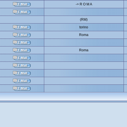
-> R O M A
(RM)
torino
Roma
Roma