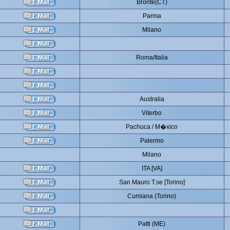
Bronte(CT)
Parma
Milano
Roma/Italia
Australia
Viterbo
Pachuca / M�xico
Palermo
Milano
ITA [VA]
San Mauro T.se [Torino]
Cumiana (Torino)
Patti (ME)