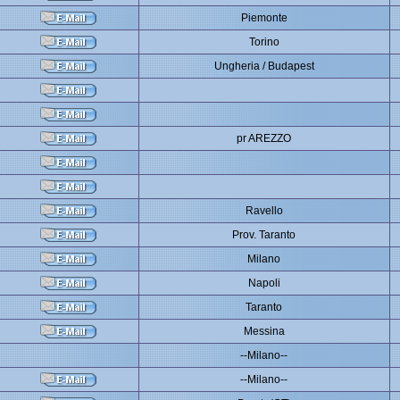
Piemonte
Torino
Ungheria / Budapest
pr AREZZO
Ravello
Prov. Taranto
Milano
Napoli
Taranto
Messina
--Milano--
--Milano--