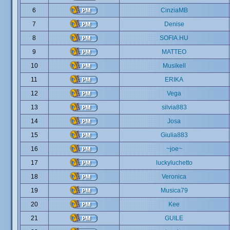
6
CinziaMB
7
Denise
8
SOFIA.HU
9
MATTEO
10
Musikell
11
ERIKA
12
Vega
13
silvia883
14
Josa
15
Giulia883
16
~joe~
17
luckyluchetto
18
Veronica
19
Musica79
20
Kee
21
GUILE