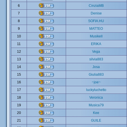
6
CinziaMB
7
Denise
8
SOFIA.HU
9
MATTEO
10
Musikell
11
ERIKA
12
Vega
13
silvia883
14
Josa
15
Giulia883
16
~joe~
17
luckyluchetto
18
Veronica
19
Musica79
20
Kee
21
GUILE