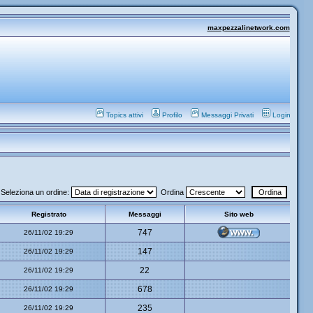
maxpezzalinetwork.com
Topics attivi
Profilo
Messaggi Privati
Login
Seleziona un ordine:
Ordina
Registrato
Messaggi
Sito web
747
26/11/02 19:29
147
26/11/02 19:29
22
26/11/02 19:29
678
26/11/02 19:29
235
26/11/02 19:29