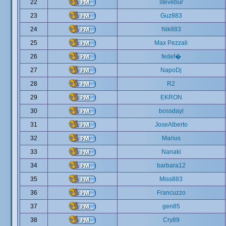
22
stevebur
23
Guz883
24
Nik883
25
Max Pezzali
26
fedef�
27
NapoDj
28
R2
29
EKRON
30
bossdayl
31
JoseAlberto
32
Marius
33
Nanaki
34
barbara12
35
Miss883
36
Francuzzo
37
gen85
38
Cry89