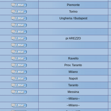
Piemonte
Torino
Ungheria / Budapest
pr AREZZO
Ravello
Prov. Taranto
Milano
Napoli
Taranto
Messina
--Milano--
--Milano--