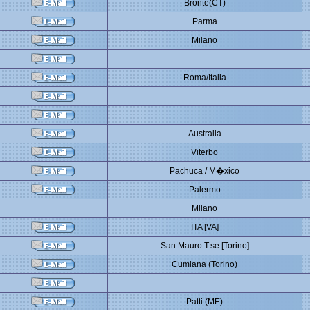
Bronte(CT)
Parma
Milano
Roma/Italia
Australia
Viterbo
Pachuca / M�xico
Palermo
Milano
ITA [VA]
San Mauro T.se [Torino]
Cumiana (Torino)
Patti (ME)