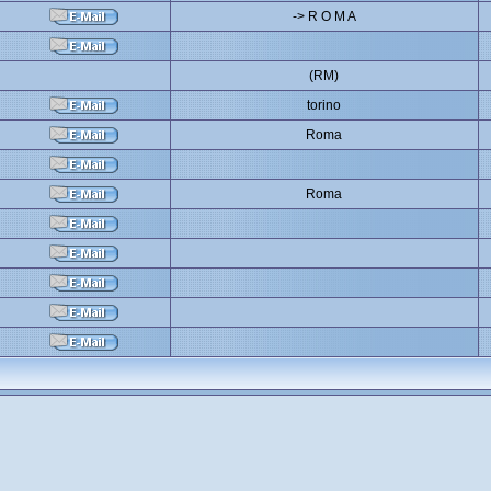
-> R O M A
(RM)
torino
Roma
Roma