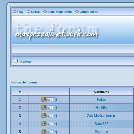
FAQ
Cerca
Lista degli utenti
Gruppi utenti
Registrati
Indice del forum
#
Username
1
Fabio
2
ReBBy
3
Zak McKracken�
4
Sara883
5
Barbara