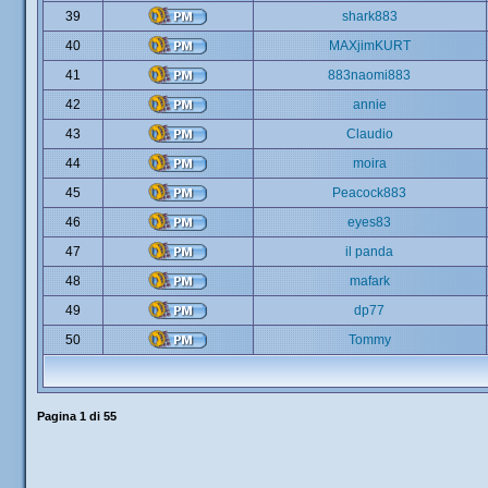
39
shark883
40
MAXjimKURT
41
883naomi883
42
annie
43
Claudio
44
moira
45
Peacock883
46
eyes83
47
il panda
48
mafark
49
dp77
50
Tommy
Pagina
1
di
55