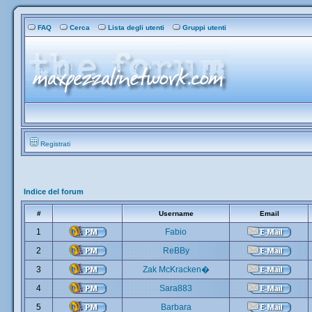
FAQ
Cerca
Lista degli utenti
Gruppi utenti
Registrati
Indice del forum
#
Username
Email
1
Fabio
2
ReBBy
3
Zak McKracken�
4
Sara883
5
Barbara