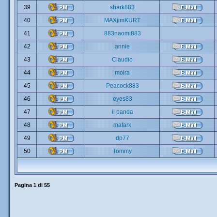
39
shark883
40
MAXjimKURT
41
883naomi883
42
annie
43
Claudio
44
moira
45
Peacock883
46
eyes83
47
il panda
48
mafark
49
dp77
50
Tommy
Pagina
1
di
55