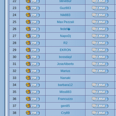
22
stevebur
23
Guz883
24
Nik883
25
Max Pezzali
26
fedef�
27
NapoDj
28
R2
29
EKRON
30
bossdayl
31
JoseAlberto
32
Marius
33
Nanaki
34
barbara12
35
Miss883
36
Francuzzo
37
gen85
38
Cry89