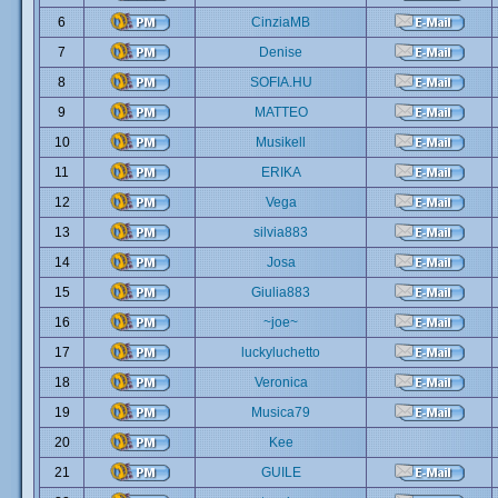
6
CinziaMB
7
Denise
8
SOFIA.HU
9
MATTEO
10
Musikell
11
ERIKA
12
Vega
13
silvia883
14
Josa
15
Giulia883
16
~joe~
17
luckyluchetto
18
Veronica
19
Musica79
20
Kee
21
GUILE