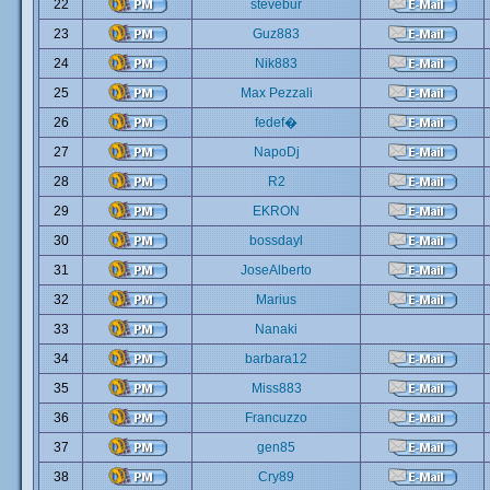
22
stevebur
23
Guz883
24
Nik883
25
Max Pezzali
26
fedef�
27
NapoDj
28
R2
29
EKRON
30
bossdayl
31
JoseAlberto
32
Marius
33
Nanaki
34
barbara12
35
Miss883
36
Francuzzo
37
gen85
38
Cry89