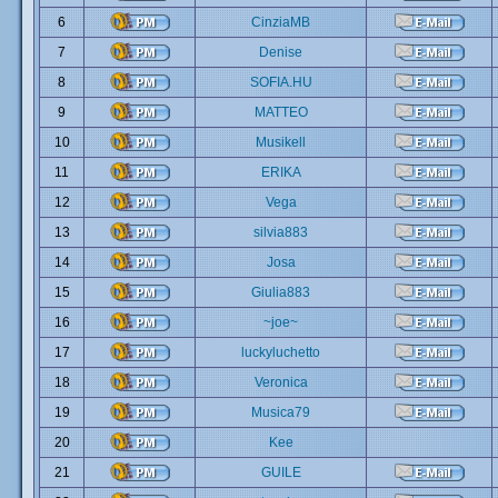
6
CinziaMB
7
Denise
8
SOFIA.HU
9
MATTEO
10
Musikell
11
ERIKA
12
Vega
13
silvia883
14
Josa
15
Giulia883
16
~joe~
17
luckyluchetto
18
Veronica
19
Musica79
20
Kee
21
GUILE