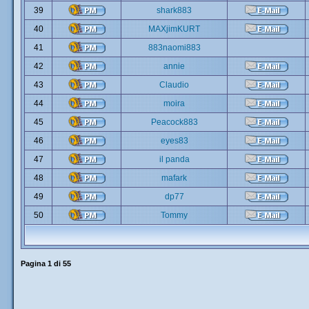
39
shark883
40
MAXjimKURT
41
883naomi883
42
annie
43
Claudio
44
moira
45
Peacock883
46
eyes83
47
il panda
48
mafark
49
dp77
50
Tommy
Pagina
1
di
55