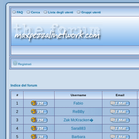
FAQ
Cerca
Lista degli utenti
Gruppi utenti
Registrati
Indice del forum
#
Username
Email
1
Fabio
2
ReBBy
3
Zak McKracken�
4
Sara883
5
Barbara