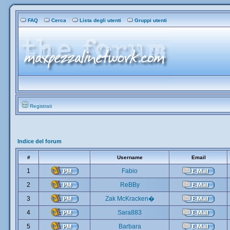
FAQ
Cerca
Lista degli utenti
Gruppi utenti
Registrati
Indice del forum
#
Username
Email
1
Fabio
2
ReBBy
3
Zak McKracken�
4
Sara883
5
Barbara