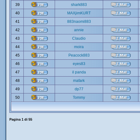
39
shark883
40
MAXjimKURT
41
883naomi883
42
annie
43
Claudio
44
moira
45
Peacock883
46
eyes83
47
il panda
48
mafark
49
dp77
50
Tommy
Pagina
1
di
55