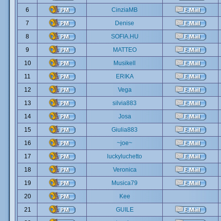
6
CinziaMB
7
Denise
8
SOFIA.HU
9
MATTEO
10
Musikell
11
ERIKA
12
Vega
13
silvia883
14
Josa
15
Giulia883
16
~joe~
17
luckyluchetto
18
Veronica
19
Musica79
20
Kee
21
GUILE