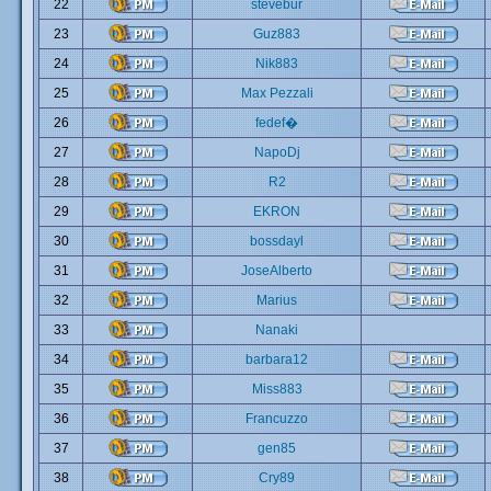
22
stevebur
23
Guz883
24
Nik883
25
Max Pezzali
26
fedef�
27
NapoDj
28
R2
29
EKRON
30
bossdayl
31
JoseAlberto
32
Marius
33
Nanaki
34
barbara12
35
Miss883
36
Francuzzo
37
gen85
38
Cry89