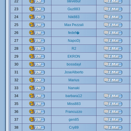
22
stevebur
23
Guz883
24
Nik883
25
Max Pezzali
26
fedef�
27
NapoDj
28
R2
29
EKRON
30
bossdayl
31
JoseAlberto
32
Marius
33
Nanaki
34
barbara12
35
Miss883
36
Francuzzo
37
gen85
38
Cry89