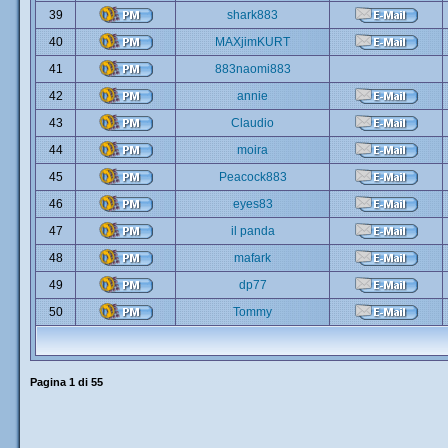
39
shark883
40
MAXjimKURT
41
883naomi883
42
annie
43
Claudio
44
moira
45
Peacock883
46
eyes83
47
il panda
48
mafark
49
dp77
50
Tommy
Pagina
1
di
55