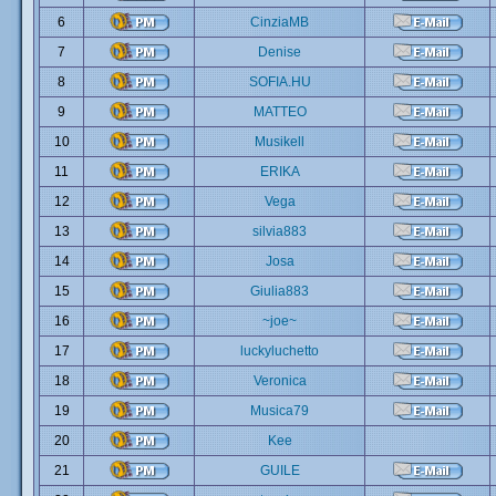
6
CinziaMB
7
Denise
8
SOFIA.HU
9
MATTEO
10
Musikell
11
ERIKA
12
Vega
13
silvia883
14
Josa
15
Giulia883
16
~joe~
17
luckyluchetto
18
Veronica
19
Musica79
20
Kee
21
GUILE