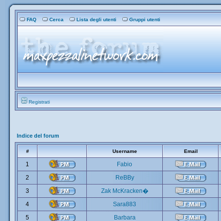
FAQ
Cerca
Lista degli utenti
Gruppi utenti
Registrati
Indice del forum
#
Username
Email
1
Fabio
2
ReBBy
3
Zak McKracken�
4
Sara883
5
Barbara