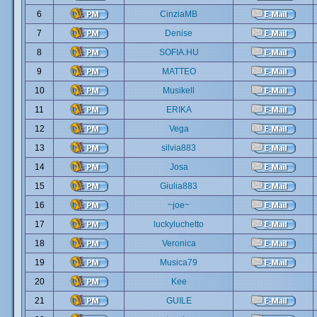
6
CinziaMB
7
Denise
8
SOFIA.HU
9
MATTEO
10
Musikell
11
ERIKA
12
Vega
13
silvia883
14
Josa
15
Giulia883
16
~joe~
17
luckyluchetto
18
Veronica
19
Musica79
20
Kee
21
GUILE