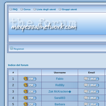
FAQ
Cerca
Lista degli utenti
Gruppi utenti
Registrati
Indice del forum
#
Username
Email
1
Fabio
2
ReBBy
3
Zak McKracken�
4
Sara883
5
Barbara