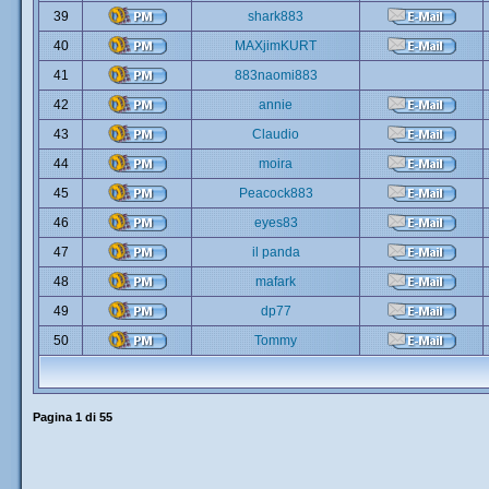
39
shark883
40
MAXjimKURT
41
883naomi883
42
annie
43
Claudio
44
moira
45
Peacock883
46
eyes83
47
il panda
48
mafark
49
dp77
50
Tommy
Pagina
1
di
55