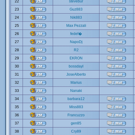
22
stevebur
23
Guz883
24
Nik883
25
Max Pezzali
26
fedef�
27
NapoDj
28
R2
29
EKRON
30
bossdayl
31
JoseAlberto
32
Marius
33
Nanaki
34
barbara12
35
Miss883
36
Francuzzo
37
gen85
38
Cry89