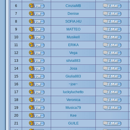
6
CinziaMB
7
Denise
8
SOFIA.HU
9
MATTEO
10
Musikell
11
ERIKA
12
Vega
13
silvia883
14
Josa
15
Giulia883
16
~joe~
17
luckyluchetto
18
Veronica
19
Musica79
20
Kee
21
GUILE