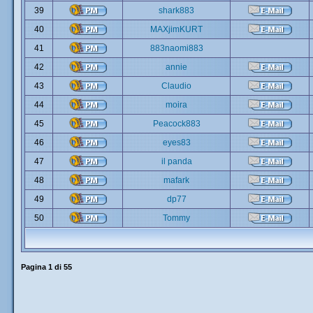
39
shark883
40
MAXjimKURT
41
883naomi883
42
annie
43
Claudio
44
moira
45
Peacock883
46
eyes83
47
il panda
48
mafark
49
dp77
50
Tommy
Pagina
1
di
55