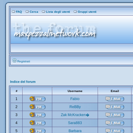
FAQ
Cerca
Lista degli utenti
Gruppi utenti
Registrati
Indice del forum
#
Username
Email
1
Fabio
2
ReBBy
3
Zak McKracken�
4
Sara883
5
Barbara