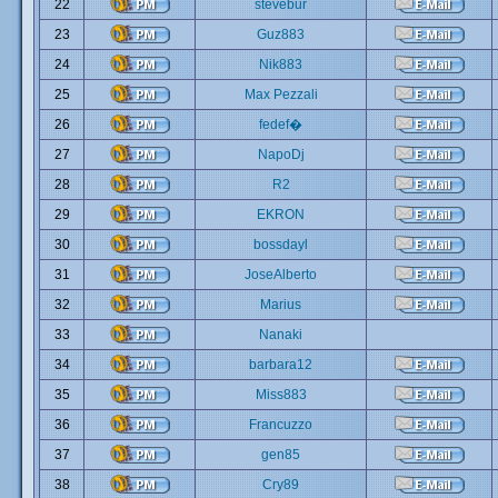
22
stevebur
23
Guz883
24
Nik883
25
Max Pezzali
26
fedef�
27
NapoDj
28
R2
29
EKRON
30
bossdayl
31
JoseAlberto
32
Marius
33
Nanaki
34
barbara12
35
Miss883
36
Francuzzo
37
gen85
38
Cry89