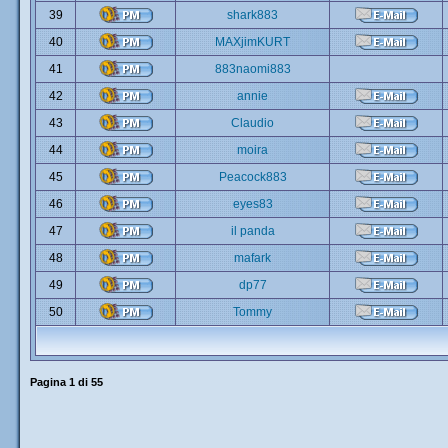
39
shark883
40
MAXjimKURT
41
883naomi883
42
annie
43
Claudio
44
moira
45
Peacock883
46
eyes83
47
il panda
48
mafark
49
dp77
50
Tommy
Pagina
1
di
55