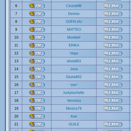
6
CinziaMB
7
Denise
8
SOFIA.HU
9
MATTEO
10
Musikell
11
ERIKA
12
Vega
13
silvia883
14
Josa
15
Giulia883
16
~joe~
17
luckyluchetto
18
Veronica
19
Musica79
20
Kee
21
GUILE