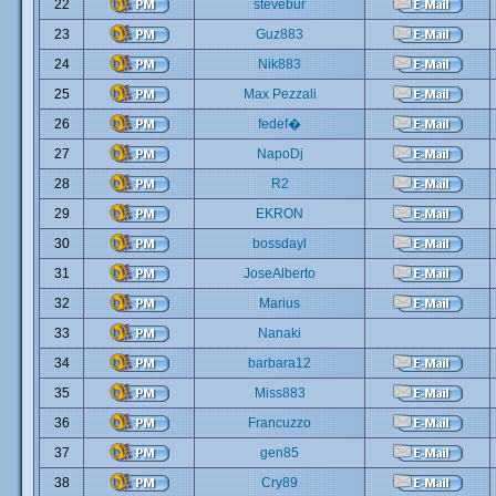
22
stevebur
23
Guz883
24
Nik883
25
Max Pezzali
26
fedef�
27
NapoDj
28
R2
29
EKRON
30
bossdayl
31
JoseAlberto
32
Marius
33
Nanaki
34
barbara12
35
Miss883
36
Francuzzo
37
gen85
38
Cry89