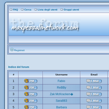
FAQ
Cerca
Lista degli utenti
Gruppi utenti
Registrati
Indice del forum
#
Username
Email
1
Fabio
2
ReBBy
3
Zak McKracken�
4
Sara883
5
Barbara