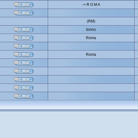
-> R O M A
(RM)
torino
Roma
Roma