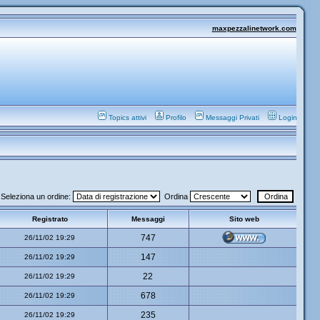
maxpezzalinetwork.com
Topics attivi
Profilo
Messaggi Privati
Login
Seleziona un ordine:
Ordina
Registrato
Messaggi
Sito web
747
26/11/02 19:29
147
26/11/02 19:29
22
26/11/02 19:29
678
26/11/02 19:29
235
26/11/02 19:29