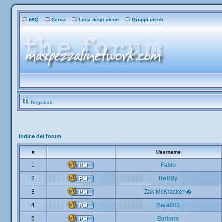
FAQ
Cerca
Lista degli utenti
Gruppi utenti
Registrati
Indice del forum
#
Username
1
Fabio
2
ReBBy
3
Zak McKracken�
4
Sara883
5
Barbara