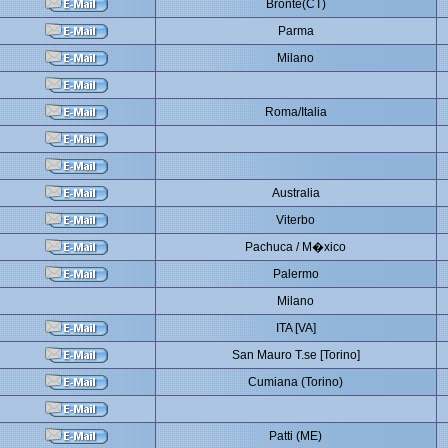
Bronte(CT)
Parma
Milano
Roma/Italia
Australia
Viterbo
Pachuca / M�xico
Palermo
Milano
ITA [VA]
San Mauro T.se [Torino]
Cumiana (Torino)
Patti (ME)