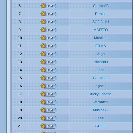
6
CinziaMB
7
Denise
8
SOFIA.HU
9
MATTEO
10
Musikell
11
ERIKA
12
Vega
13
silvia883
14
Josa
15
Giulia883
16
~joe~
17
luckyluchetto
18
Veronica
19
Musica79
20
Kee
21
GUILE