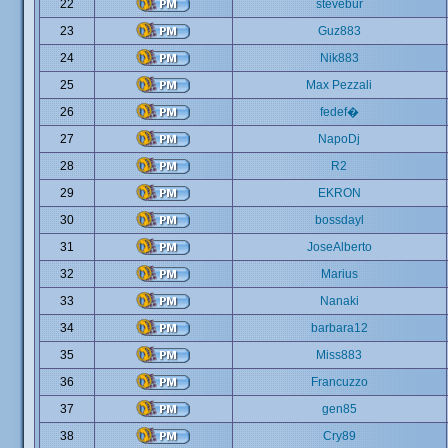
22
stevebur
23
Guz883
24
Nik883
25
Max Pezzali
26
fedef�
27
NapoDj
28
R2
29
EKRON
30
bossdayl
31
JoseAlberto
32
Marius
33
Nanaki
34
barbara12
35
Miss883
36
Francuzzo
37
gen85
38
Cry89