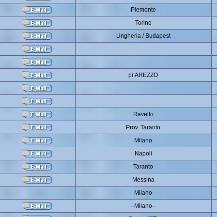
Piemonte
Torino
Ungheria / Budapest
pr AREZZO
Ravello
Prov. Taranto
Milano
Napoli
Taranto
Messina
--Milano--
--Milano--