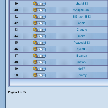
39
shark883
40
MAXjimKURT
41
883naomi883
42
annie
43
Claudio
44
moira
45
Peacock883
46
eyes83
47
il panda
48
mafark
49
dp77
50
Tommy
Pagina
1
di
55