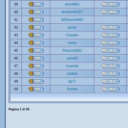
39
shark883
40
MAXjimKURT
41
883naomi883
42
annie
43
Claudio
44
moira
45
Peacock883
46
eyes83
47
il panda
48
mafark
49
dp77
50
Tommy
Pagina
1
di
55