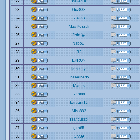
22
stevebur
23
Guz883
24
Nik883
25
Max Pezzali
26
fedef�
27
NapoDj
28
R2
29
EKRON
30
bossdayl
31
JoseAlberto
32
Marius
33
Nanaki
34
barbara12
35
Miss883
36
Francuzzo
37
gen85
38
Cry89