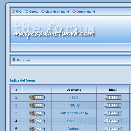
FAQ
Cerca
Lista degli utenti
Gruppi utenti
Registrati
Indice del forum
#
Username
Email
1
Fabio
2
ReBBy
3
Zak McKracken�
4
Sara883
5
Barbara