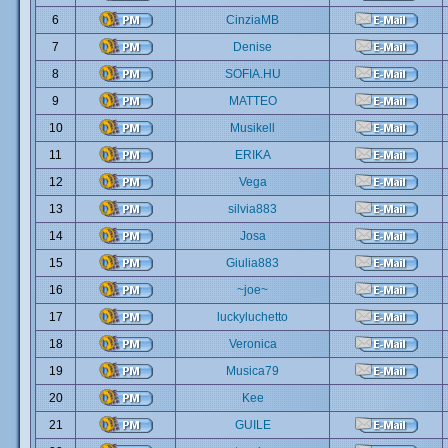
6
CinziaMB
7
Denise
8
SOFIA.HU
9
MATTEO
10
Musikell
11
ERIKA
12
Vega
13
silvia883
14
Josa
15
Giulia883
16
~joe~
17
luckyluchetto
18
Veronica
19
Musica79
20
Kee
21
GUILE