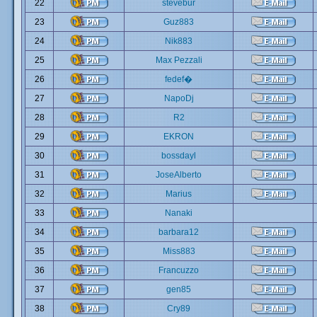
22
stevebur
23
Guz883
24
Nik883
25
Max Pezzali
26
fedef�
27
NapoDj
28
R2
29
EKRON
30
bossdayl
31
JoseAlberto
32
Marius
33
Nanaki
34
barbara12
35
Miss883
36
Francuzzo
37
gen85
38
Cry89