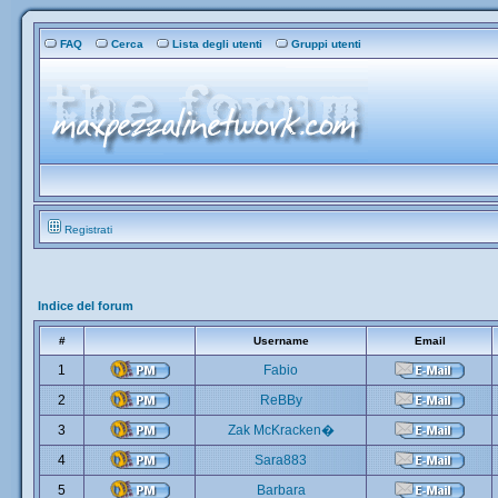
FAQ
Cerca
Lista degli utenti
Gruppi utenti
Registrati
Indice del forum
#
Username
Email
1
Fabio
2
ReBBy
3
Zak McKracken�
4
Sara883
5
Barbara