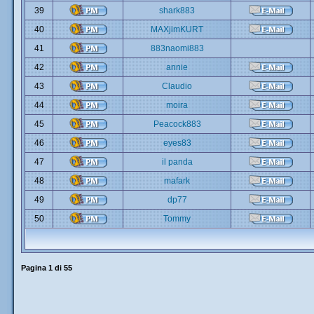
39
shark883
40
MAXjimKURT
41
883naomi883
42
annie
43
Claudio
44
moira
45
Peacock883
46
eyes83
47
il panda
48
mafark
49
dp77
50
Tommy
Pagina
1
di
55