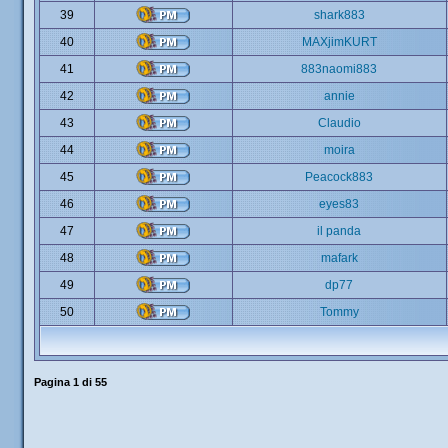
39
shark883
40
MAXjimKURT
41
883naomi883
42
annie
43
Claudio
44
moira
45
Peacock883
46
eyes83
47
il panda
48
mafark
49
dp77
50
Tommy
Pagina
1
di
55