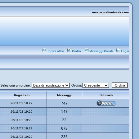
maxpezzalinetwork.com
Topics attivi
Profilo
Messaggi Privati
Login
Seleziona un ordine:
Ordina
Registrato
Messaggi
Sito web
747
26/11/02 19:29
147
26/11/02 19:29
22
26/11/02 19:29
678
26/11/02 19:29
235
26/11/02 19:29