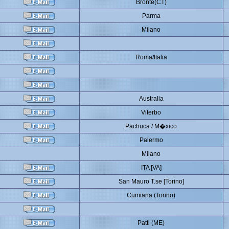
Bronte(CT)
Parma
Milano
Roma/Italia
Australia
Viterbo
Pachuca / M�xico
Palermo
Milano
ITA [VA]
San Mauro T.se [Torino]
Cumiana (Torino)
Patti (ME)