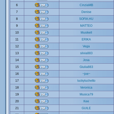
6
CinziaMB
7
Denise
8
SOFIA.HU
9
MATTEO
10
Musikell
11
ERIKA
12
Vega
13
silvia883
14
Josa
15
Giulia883
16
~joe~
17
luckyluchetto
18
Veronica
19
Musica79
20
Kee
21
GUILE