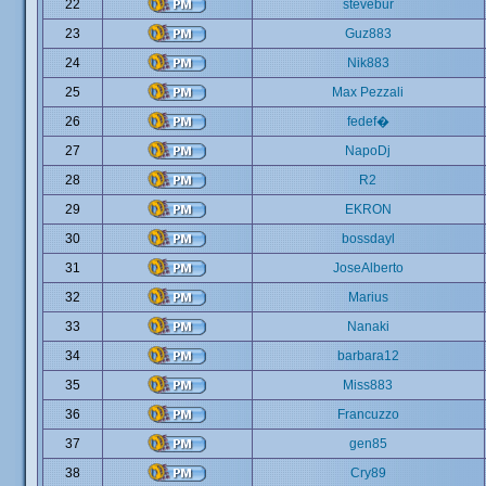
22
stevebur
23
Guz883
24
Nik883
25
Max Pezzali
26
fedef�
27
NapoDj
28
R2
29
EKRON
30
bossdayl
31
JoseAlberto
32
Marius
33
Nanaki
34
barbara12
35
Miss883
36
Francuzzo
37
gen85
38
Cry89