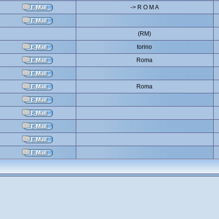
-> R O M A
(RM)
torino
Roma
Roma