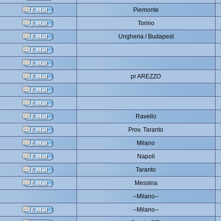
Piemonte
Torino
Ungheria / Budapest
pr AREZZO
Ravello
Prov. Taranto
Milano
Napoli
Taranto
Messina
--Milano--
--Milano--