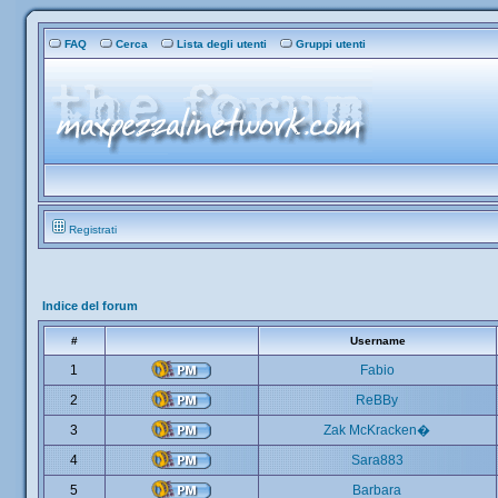
FAQ
Cerca
Lista degli utenti
Gruppi utenti
Registrati
Indice del forum
#
Username
1
Fabio
2
ReBBy
3
Zak McKracken�
4
Sara883
5
Barbara