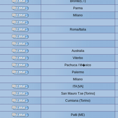
Bronte(CT)
Parma
Milano
Roma/Italia
Australia
Viterbo
Pachuca / M�xico
Palermo
Milano
ITA [VA]
San Mauro T.se [Torino]
Cumiana (Torino)
Patti (ME)