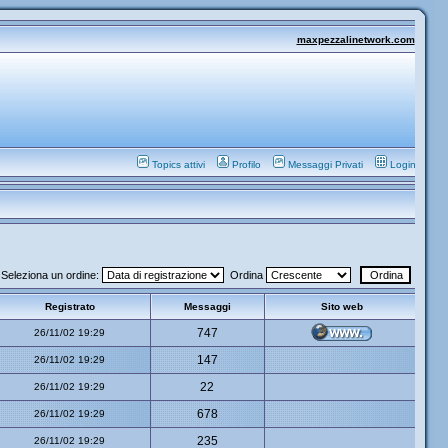
maxpezzalinetwork.com
Topics attivi
Profilo
Messaggi Privati
Login
Seleziona un ordine:
Ordina
Registrato
Messaggi
Sito web
747
26/11/02 19:29
147
26/11/02 19:29
22
26/11/02 19:29
678
26/11/02 19:29
235
26/11/02 19:29