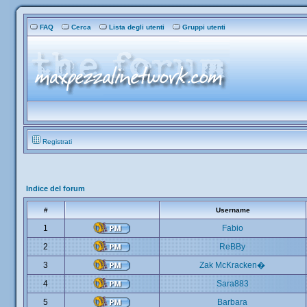
FAQ
Cerca
Lista degli utenti
Gruppi utenti
Registrati
Indice del forum
#
Username
1
Fabio
2
ReBBy
3
Zak McKracken�
4
Sara883
5
Barbara