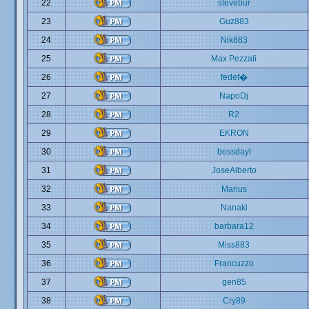
22
stevebur
23
Guz883
24
Nik883
25
Max Pezzali
26
fedef�
27
NapoDj
28
R2
29
EKRON
30
bossdayl
31
JoseAlberto
32
Marius
33
Nanaki
34
barbara12
35
Miss883
36
Francuzzo
37
gen85
38
Cry89