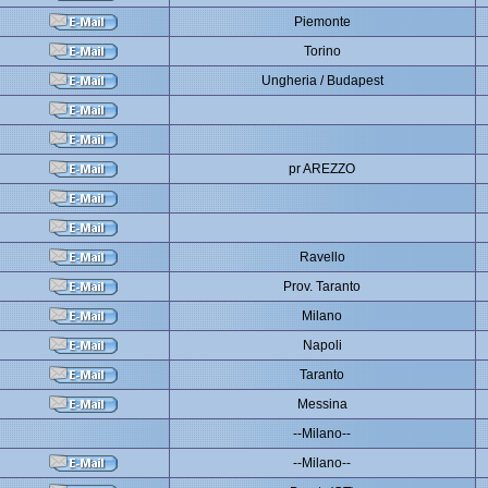
Piemonte
Torino
Ungheria / Budapest
pr AREZZO
Ravello
Prov. Taranto
Milano
Napoli
Taranto
Messina
--Milano--
--Milano--