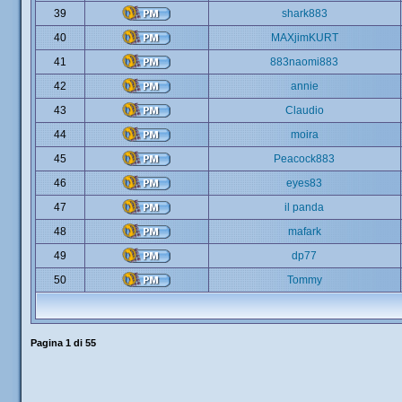
39
shark883
40
MAXjimKURT
41
883naomi883
42
annie
43
Claudio
44
moira
45
Peacock883
46
eyes83
47
il panda
48
mafark
49
dp77
50
Tommy
Pagina
1
di
55