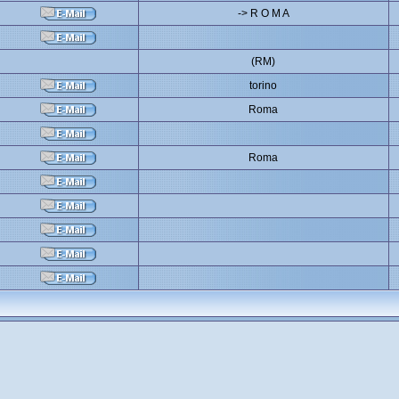
-> R O M A
(RM)
torino
Roma
Roma