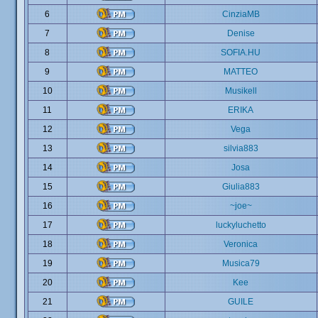
6
CinziaMB
7
Denise
8
SOFIA.HU
9
MATTEO
10
Musikell
11
ERIKA
12
Vega
13
silvia883
14
Josa
15
Giulia883
16
~joe~
17
luckyluchetto
18
Veronica
19
Musica79
20
Kee
21
GUILE