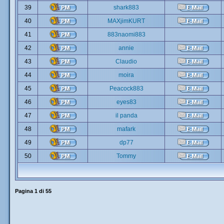
39
shark883
40
MAXjimKURT
41
883naomi883
42
annie
43
Claudio
44
moira
45
Peacock883
46
eyes83
47
il panda
48
mafark
49
dp77
50
Tommy
Pagina
1
di
55