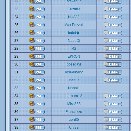
22
stevebur
23
Guz883
24
Nik883
25
Max Pezzali
26
fedef�
27
NapoDj
28
R2
29
EKRON
30
bossdayl
31
JoseAlberto
32
Marius
33
Nanaki
34
barbara12
35
Miss883
36
Francuzzo
37
gen85
38
Cry89