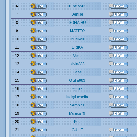
6
CinziaMB
7
Denise
8
SOFIA.HU
9
MATTEO
10
Musikell
11
ERIKA
12
Vega
13
silvia883
14
Josa
15
Giulia883
16
~joe~
17
luckyluchetto
18
Veronica
19
Musica79
20
Kee
21
GUILE