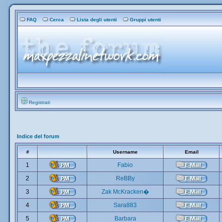
FAQ
Cerca
Lista degli utenti
Gruppi utenti
Registrati
Indice del forum
#
Username
Email
1
Fabio
2
ReBBy
3
Zak McKracken�
4
Sara883
5
Barbara