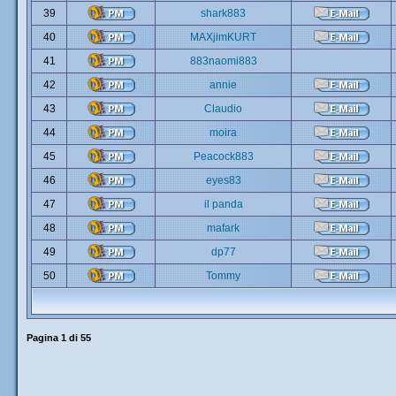
39
shark883
40
MAXjimKURT
41
883naomi883
42
annie
43
Claudio
44
moira
45
Peacock883
46
eyes83
47
il panda
48
mafark
49
dp77
50
Tommy
Pagina
1
di
55