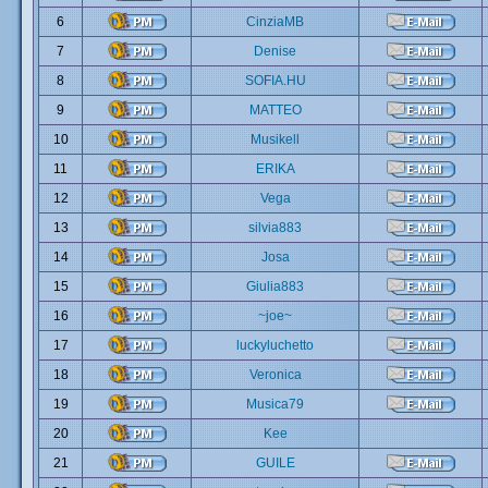
6
CinziaMB
7
Denise
8
SOFIA.HU
9
MATTEO
10
Musikell
11
ERIKA
12
Vega
13
silvia883
14
Josa
15
Giulia883
16
~joe~
17
luckyluchetto
18
Veronica
19
Musica79
20
Kee
21
GUILE