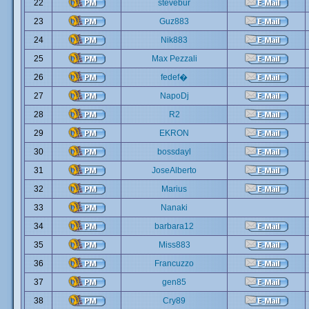
22
stevebur
23
Guz883
24
Nik883
25
Max Pezzali
26
fedef�
27
NapoDj
28
R2
29
EKRON
30
bossdayl
31
JoseAlberto
32
Marius
33
Nanaki
34
barbara12
35
Miss883
36
Francuzzo
37
gen85
38
Cry89