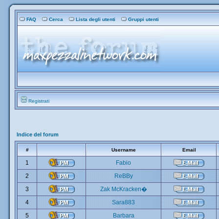
FAQ
Cerca
Lista degli utenti
Gruppi utenti
Registrati
Indice del forum
#
Username
Email
1
Fabio
2
ReBBy
3
Zak McKracken�
4
Sara883
5
Barbara