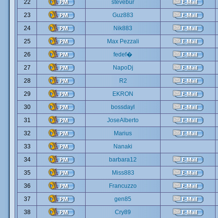
22
stevebur
23
Guz883
24
Nik883
25
Max Pezzali
26
fedef�
27
NapoDj
28
R2
29
EKRON
30
bossdayl
31
JoseAlberto
32
Marius
33
Nanaki
34
barbara12
35
Miss883
36
Francuzzo
37
gen85
38
Cry89