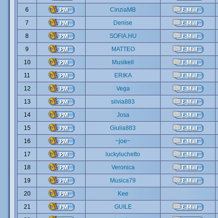
6
CinziaMB
7
Denise
8
SOFIA.HU
9
MATTEO
10
Musikell
11
ERIKA
12
Vega
13
silvia883
14
Josa
15
Giulia883
16
~joe~
17
luckyluchetto
18
Veronica
19
Musica79
20
Kee
21
GUILE