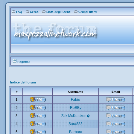
FAQ
Cerca
Lista degli utenti
Gruppi utenti
Registrati
Indice del forum
#
Username
Email
1
Fabio
2
ReBBy
3
Zak McKracken�
4
Sara883
5
Barbara