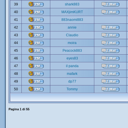
39
shark883
40
MAXjimKURT
41
883naomi883
42
annie
43
Claudio
44
moira
45
Peacock883
46
eyes83
47
il panda
48
mafark
49
dp77
50
Tommy
Pagina
1
di
55