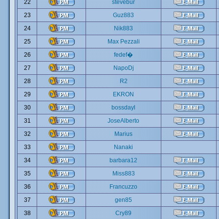
22
stevebur
23
Guz883
24
Nik883
25
Max Pezzali
26
fedef�
27
NapoDj
28
R2
29
EKRON
30
bossdayl
31
JoseAlberto
32
Marius
33
Nanaki
34
barbara12
35
Miss883
36
Francuzzo
37
gen85
38
Cry89