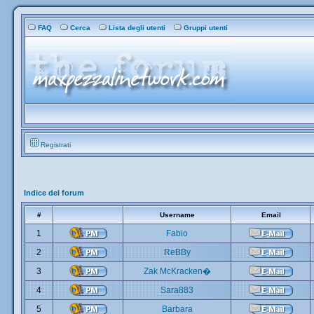
FAQ
Cerca
Lista degli utenti
Gruppi utenti
Registrati
Indice del forum
#
Username
Email
1
Fabio
2
ReBBy
3
Zak McKracken�
4
Sara883
5
Barbara