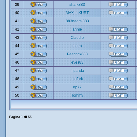
39
shark883
40
MAXjimKURT
41
883naomi883
42
annie
43
Claudio
44
moira
45
Peacock883
46
eyes83
47
il panda
48
mafark
49
dp77
50
Tommy
Pagina
1
di
55