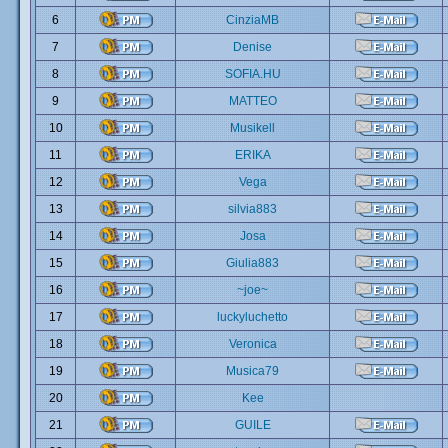
6
CinziaMB
7
Denise
8
SOFIA.HU
9
MATTEO
10
Musikell
11
ERIKA
12
Vega
13
silvia883
14
Josa
15
Giulia883
16
~joe~
17
luckyluchetto
18
Veronica
19
Musica79
20
Kee
21
GUILE