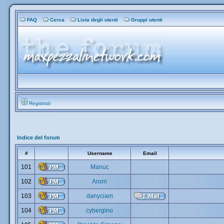
FAQ
Cerca
Lista degli utenti
Gruppi utenti
Registrati
Indice del forum
#
Username
Email
101
Manuc
102
Arorn
103
danyciam
104
cybergino