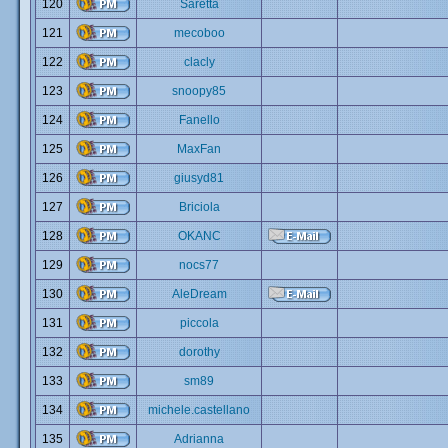
120
Saretta
121
mecoboo
122
clacly
123
snoopy85
124
Fanello
125
MaxFan
126
giusyd81
127
Briciola
128
OKANC
129
nocs77
130
AleDream
131
piccola
132
dorothy
133
sm89
134
michele.castellano
135
Adrianna