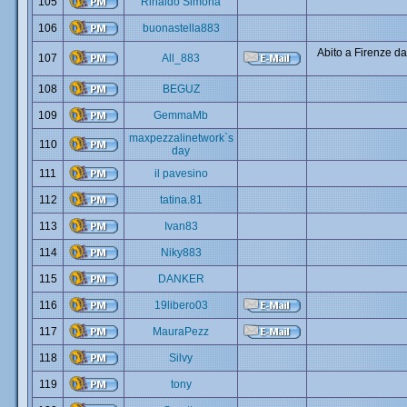
105
Rinaldo Simona
106
buonastella883
Abito a Firenze da
107
All_883
108
BEGUZ
109
GemmaMb
maxpezzalinetwork`s
110
day
111
il pavesino
112
tatina.81
113
Ivan83
114
Niky883
115
DANKER
116
19libero03
117
MauraPezz
118
Silvy
119
tony