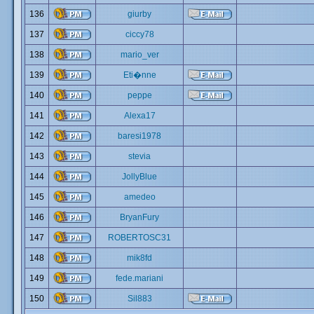
136
giurby
137
ciccy78
138
mario_ver
139
Eti�nne
140
peppe
141
Alexa17
142
baresi1978
143
stevia
144
JollyBlue
145
amedeo
146
BryanFury
147
ROBERTOSC31
148
mik8fd
149
fede.mariani
150
Sil883