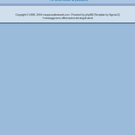
Copyright © 1998, 2004 maxpezzalinetwork.com - Powered by
phpBB
(Template by Sigma12)
I messaggi sono affermazioni dei singoli utenti