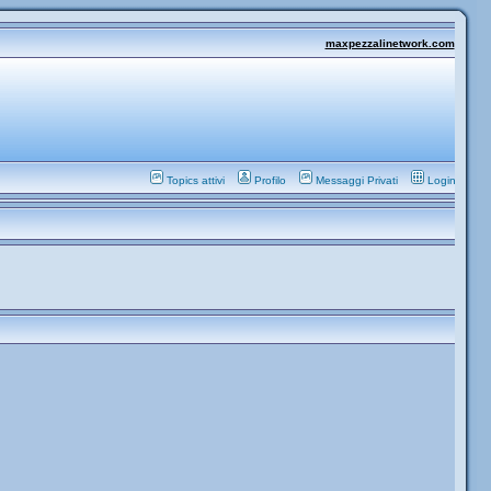
maxpezzalinetwork.com
Topics attivi
Profilo
Messaggi Privati
Login