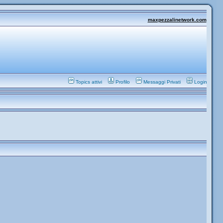
maxpezzalinetwork.com
Topics attivi
Profilo
Messaggi Privati
Login