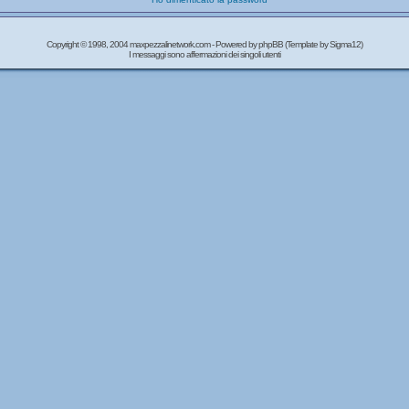
Copyright © 1998, 2004 maxpezzalinetwork.com - Powered by
phpBB
(Template by Sigma12)
I messaggi sono affermazioni dei singoli utenti