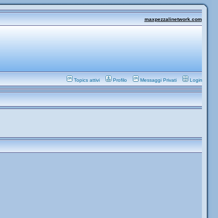
maxpezzalinetwork.com
Topics attivi
Profilo
Messaggi Privati
Login