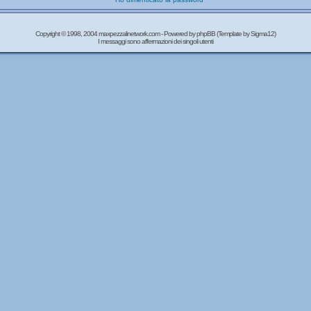
Copyright © 1998, 2004 maxpezzalinetwork.com - Powered by
phpBB
(Template by Sigma12)
I messaggi sono affermazioni dei singoli utenti