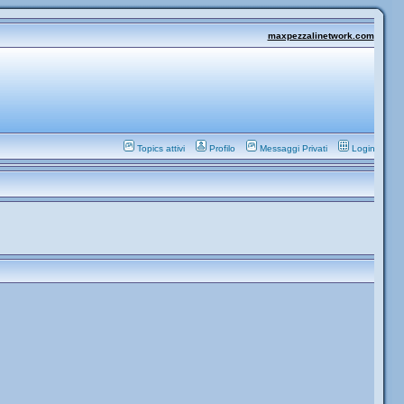
maxpezzalinetwork.com
Topics attivi
Profilo
Messaggi Privati
Login