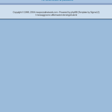
Copyright © 1998, 2004 maxpezzalinetwork.com - Powered by
phpBB
(Template by Sigma12)
I messaggi sono affermazioni dei singoli utenti