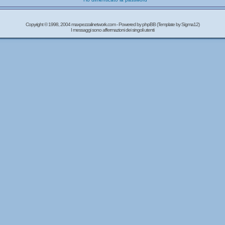
Copyright © 1998, 2004 maxpezzalinetwork.com - Powered by
phpBB
(Template by Sigma12)
I messaggi sono affermazioni dei singoli utenti