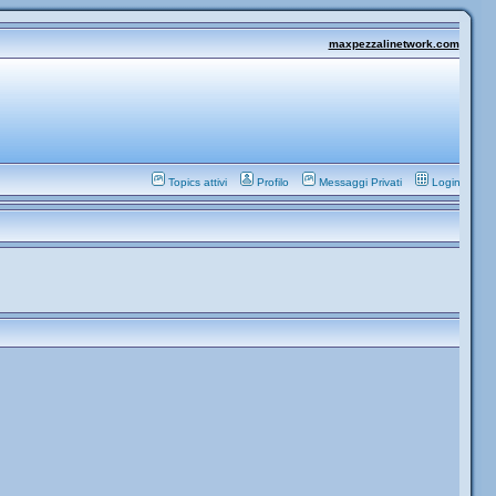
maxpezzalinetwork.com
Topics attivi
Profilo
Messaggi Privati
Login