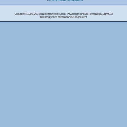
Copyright © 1998, 2004 maxpezzalinetwork.com - Powered by
phpBB
(Template by Sigma12)
I messaggi sono affermazioni dei singoli utenti