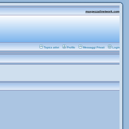
maxpezzalinetwork.com
Topics attivi
Profilo
Messaggi Privati
Login