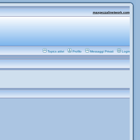
maxpezzalinetwork.com
Topics attivi
Profilo
Messaggi Privati
Login