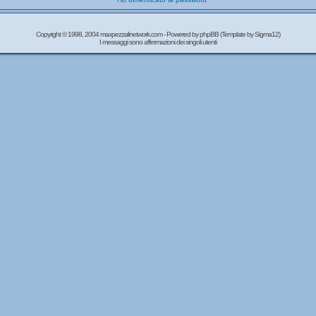
Copyright © 1998, 2004 maxpezzalinetwork.com - Powered by
phpBB
(Template by Sigma12)
I messaggi sono affermazioni dei singoli utenti