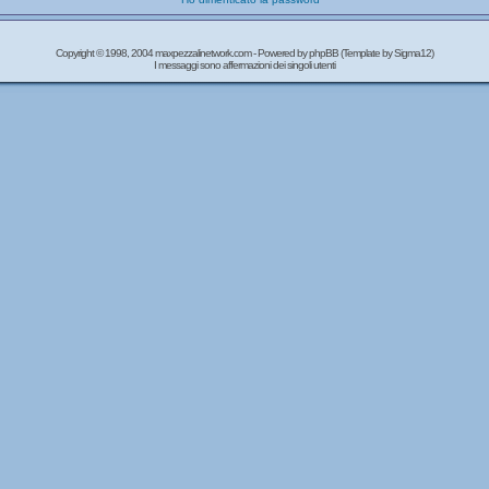
Copyright © 1998, 2004 maxpezzalinetwork.com - Powered by
phpBB
(Template by Sigma12)
I messaggi sono affermazioni dei singoli utenti