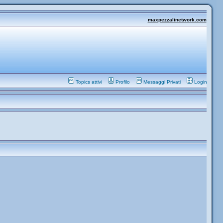
maxpezzalinetwork.com
Topics attivi
Profilo
Messaggi Privati
Login