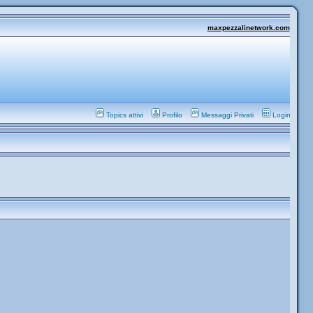
maxpezzalinetwork.com
Topics attivi
Profilo
Messaggi Privati
Login