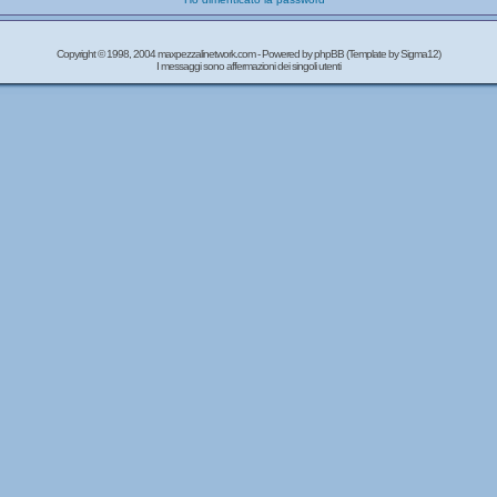
Copyright © 1998, 2004 maxpezzalinetwork.com - Powered by
phpBB
(Template by Sigma12)
I messaggi sono affermazioni dei singoli utenti