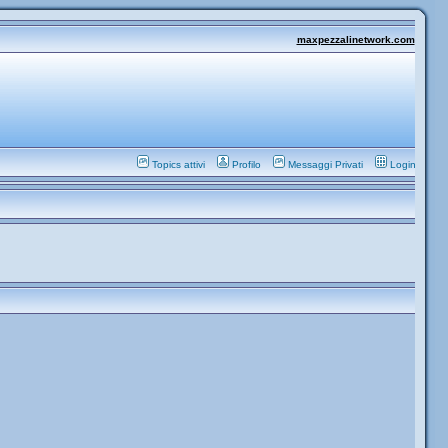
maxpezzalinetwork.com
Topics attivi
Profilo
Messaggi Privati
Login