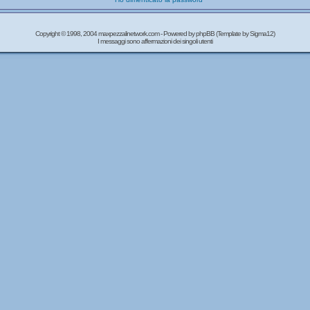
Copyright © 1998, 2004 maxpezzalinetwork.com - Powered by
phpBB
(Template by Sigma12)
I messaggi sono affermazioni dei singoli utenti