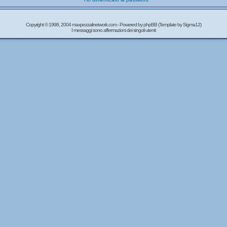
Copyright © 1998, 2004 maxpezzalinetwork.com - Powered by
phpBB
(Template by Sigma12)
I messaggi sono affermazioni dei singoli utenti