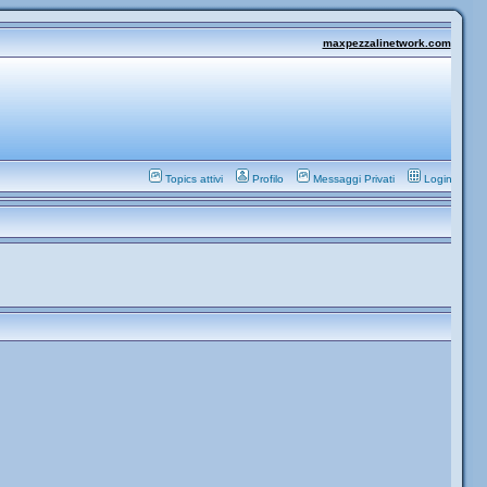
maxpezzalinetwork.com
Topics attivi
Profilo
Messaggi Privati
Login