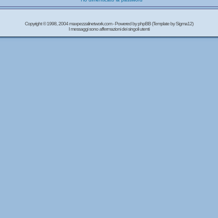
Copyright © 1998, 2004 maxpezzalinetwork.com - Powered by
phpBB
(Template by Sigma12)
I messaggi sono affermazioni dei singoli utenti