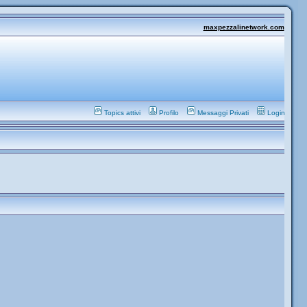
maxpezzalinetwork.com
Topics attivi
Profilo
Messaggi Privati
Login