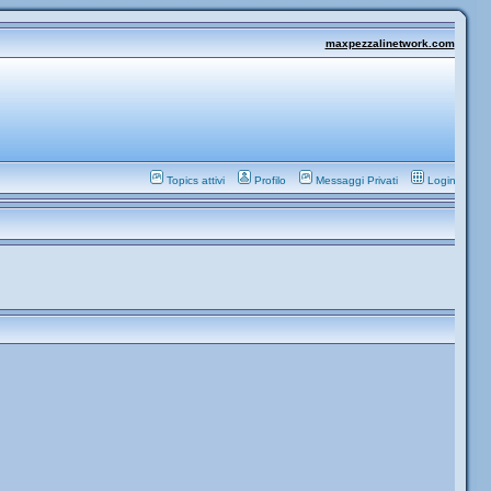
maxpezzalinetwork.com
Topics attivi
Profilo
Messaggi Privati
Login