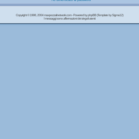
Copyright © 1998, 2004 maxpezzalinetwork.com - Powered by
phpBB
(Template by Sigma12)
I messaggi sono affermazioni dei singoli utenti