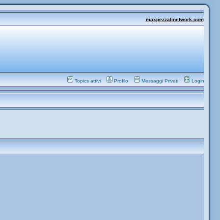
maxpezzalinetwork.com
Topics attivi
Profilo
Messaggi Privati
Login