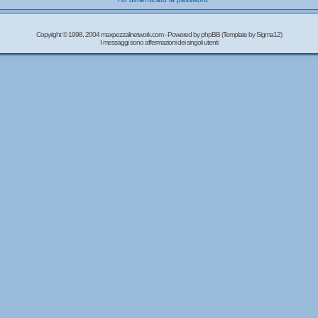
Copyright © 1998, 2004 maxpezzalinetwork.com - Powered by
phpBB
(Template by Sigma12)
I messaggi sono affermazioni dei singoli utenti