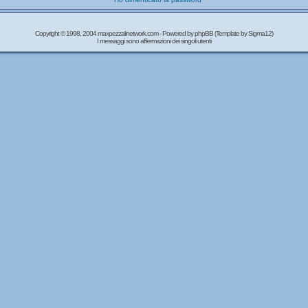
Copyright © 1998, 2004 maxpezzalinetwork.com - Powered by
phpBB
(Template by Sigma12)
I messaggi sono affermazioni dei singoli utenti