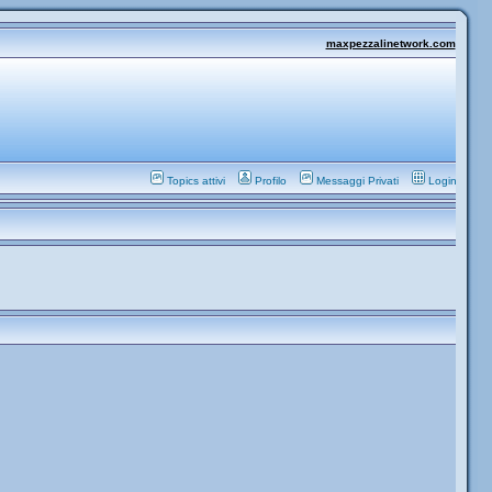
maxpezzalinetwork.com
Topics attivi
Profilo
Messaggi Privati
Login