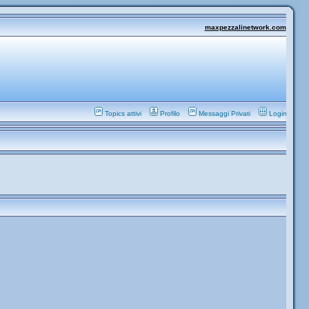
maxpezzalinetwork.com
Topics attivi
Profilo
Messaggi Privati
Login