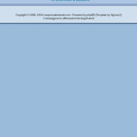
Copyright © 1998, 2004 maxpezzalinetwork.com - Powered by
phpBB
(Template by Sigma12)
I messaggi sono affermazioni dei singoli utenti