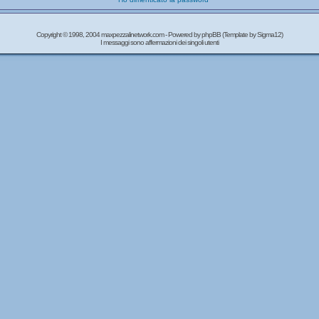
Copyright © 1998, 2004 maxpezzalinetwork.com - Powered by
phpBB
(Template by Sigma12)
I messaggi sono affermazioni dei singoli utenti