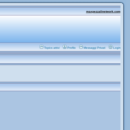
maxpezzalinetwork.com
Topics attivi
Profilo
Messaggi Privati
Login