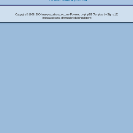
Copyright © 1998, 2004 maxpezzalinetwork.com - Powered by
phpBB
(Template by Sigma12)
I messaggi sono affermazioni dei singoli utenti