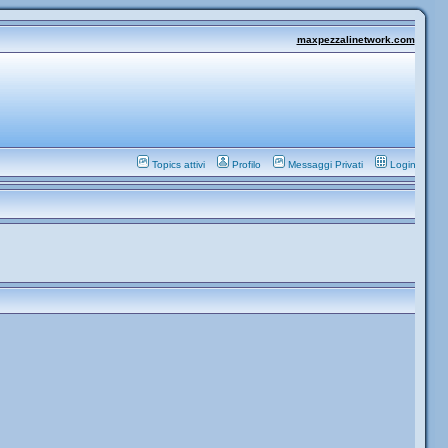
maxpezzalinetwork.com
Topics attivi
Profilo
Messaggi Privati
Login