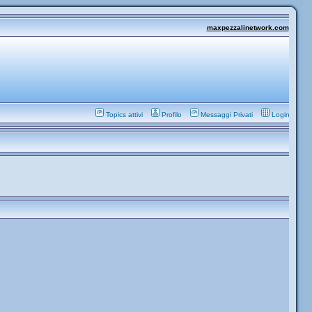
maxpezzalinetwork.com
Topics attivi
Profilo
Messaggi Privati
Login