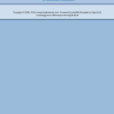
Copyright © 1998, 2004 maxpezzalinetwork.com - Powered by
phpBB
(Template by Sigma12)
I messaggi sono affermazioni dei singoli utenti