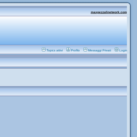
maxpezzalinetwork.com
Topics attivi
Profilo
Messaggi Privati
Login