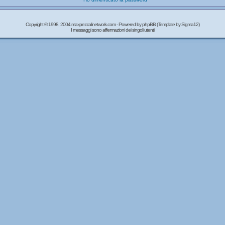
Copyright © 1998, 2004 maxpezzalinetwork.com - Powered by
phpBB
(Template by Sigma12)
I messaggi sono affermazioni dei singoli utenti