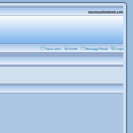
maxpezzalinetwork.com
Topics attivi
Profilo
Messaggi Privati
Login