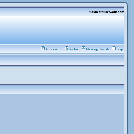
maxpezzalinetwork.com
Topics attivi
Profilo
Messaggi Privati
Login