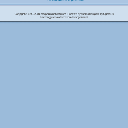
Copyright © 1998, 2004 maxpezzalinetwork.com - Powered by
phpBB
(Template by Sigma12)
I messaggi sono affermazioni dei singoli utenti