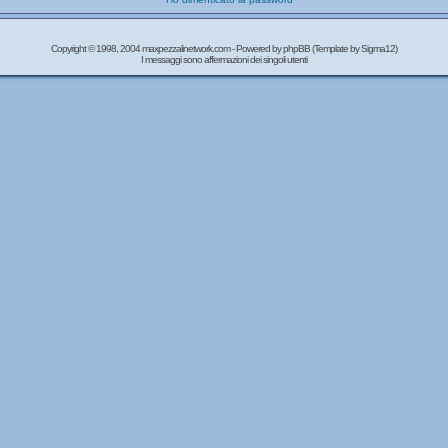
Copyright © 1998, 2004 maxpezzalinetwork.com - Powered by
phpBB
(Template by Sigma12)
I messaggi sono affermazioni dei singoli utenti