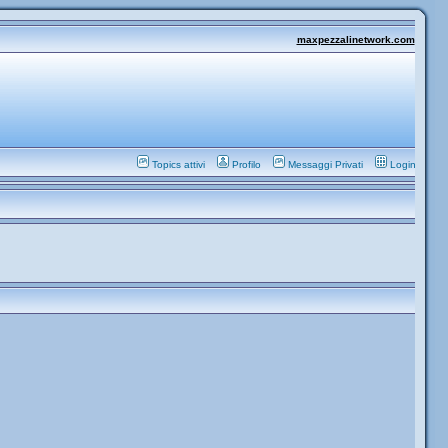
maxpezzalinetwork.com
Topics attivi
Profilo
Messaggi Privati
Login