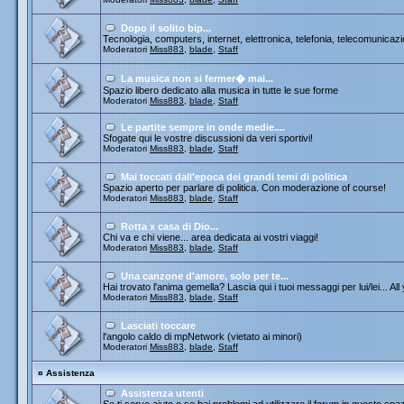
Dopo il solito bip...
Tecnologia, computers, internet, elettronica, telefonia, telecomunicazi
Moderatori
Miss883
,
blade
,
Staff
La musica non si fermer� mai...
Spazio libero dedicato alla musica in tutte le sue forme
Moderatori
Miss883
,
blade
,
Staff
Le partite sempre in onde medie....
Sfogate qui le vostre discussioni da veri sportivi!
Moderatori
Miss883
,
blade
,
Staff
Mai toccati dall'epoca dei grandi temi di politica
Spazio aperto per parlare di politica. Con moderazione of course!
Moderatori
Miss883
,
blade
,
Staff
Rotta x casa di Dio...
Chi va e chi viene... area dedicata ai vostri viaggi!
Moderatori
Miss883
,
blade
,
Staff
Una canzone d'amore, solo per te...
Hai trovato l'anima gemella? Lascia qui i tuoi messaggi per lui/lei... All
Moderatori
Miss883
,
blade
,
Staff
Lasciati toccare
l'angolo caldo di mpNetwork (vietato ai minori)
Moderatori
Miss883
,
blade
,
Staff
¤
Assistenza
Assistenza utenti