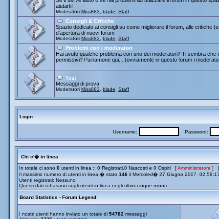
Se ti serve aiuto o se hai problemi ad utilizzare il forum in questo spa
aiutarti!
Moderatori
Miss883
,
blade
,
Staff
Consigli & Critiche
Spazio dedicato ai consigli su come migliorare il forum, alle critiche (
d'apertura di nuovi forum
Moderatori
Miss883
,
blade
,
Staff
Problemi con i moderatori
Hai avuto qualche problema con uno dei moderatori? Ti sembra che i 
permissivi? Parliamone qui... (ovviamente in questo forum i moderato
Test
Messaggi di prova
Moderatori
Miss883
,
blade
,
Staff
Login
Username:
Password:
Chi c'� in linea
In totale ci sono
0
utenti in linea :: 0 Registrati,0 Nascosti e 0 Ospiti [
Amministratore
] 
Il massimo numero di utenti in linea � stato
146
il Mercoled� 27 Giugno 2007, 02:59:1
Utenti registrati: Nessuno
Questi dati si basano sugli utenti in linea negli ultimi cinque minuti
Board Statistics - Forum Legend
I nostri utenti hanno inviato un totale di
54782
messaggi