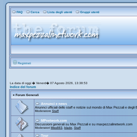
FAQ
Cerca
Lista degli utenti
Gruppi utenti
Registrati
La data di oggi � Venerd� 07 Agosto 2026, 13:38:53
Indice del forum
¤
Forum Generali
Annunci e news
Anunnci ufficiali dello staff e notizie sul mondo di Max Pezzali e degli 
Moderatore
Staff
MPnetwork.com
Discussioni generali su Max Pezzali e su maxpezzalinetwork.com
Moderatori
Miss883
,
blade
,
Staff
Tour