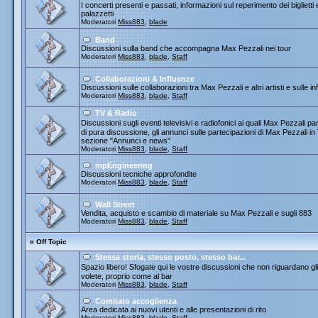
I concerti presenti e passati, informazioni sul reperimento dei biglietti
palazzetti
Moderatori
Miss883
,
blade
Band
Discussioni sulla band che accompagna Max Pezzali nei tour
Moderatori
Miss883
,
blade
,
Staff
Collaborazioni & Influenze
Discussioni sulle collaborazioni tra Max Pezzali e altri artisti e sulle
Moderatori
Miss883
,
blade
,
Staff
TV & Radio
Discussioni sugli eventi televisivi e radiofonici ai quali Max Pezza
di pura discussione, gli annunci sulle partecipazioni di Max Pezzali 
sezione "Annunci e news"
Moderatori
Miss883
,
blade
,
Staff
mpEngineering
Discussioni tecniche approfondite
Moderatori
Miss883
,
blade
,
Staff
Wall Street
Vendita, acquisto e scambio di materiale su Max Pezzali e sugli 883
Moderatori
Miss883
,
blade
,
Staff
¤
Off Topic
Stessa storia, stesso posto, stesso bar...
Spazio libero! Sfogate qui le vostre discussioni che non riguardano gli 
volete, proprio come al bar
Moderatori
Miss883
,
blade
,
Staff
Comitato accoglienza
Area dedicata ai nuovi utenti e alle presentazioni di rito
Moderatori
Miss883
,
blade
,
Staff