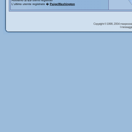
Abbiamo
2725
utenti registrati
L'ultimo utente registrato �
PaigeWashington
Copyright © 1998, 2004 maxpezzal
I messaggi 