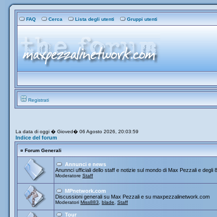
FAQ
Cerca
Lista degli utenti
Gruppi utenti
Registrati
La data di oggi � Gioved� 06 Agosto 2026, 20:03:59
Indice del forum
¤
Forum Generali
Annunci e news
Anunnci ufficiali dello staff e notizie sul mondo di Max Pezzali e degli 
Moderatore
Staff
MPnetwork.com
Discussioni generali su Max Pezzali e su maxpezzalinetwork.com
Moderatori
Miss883
,
blade
,
Staff
Tour