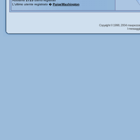
Abbiamo
2725
utenti registrati
L'ultimo utente registrato �
PaigeWashington
Copyright © 1998, 2004 maxpezzal
I messaggi 