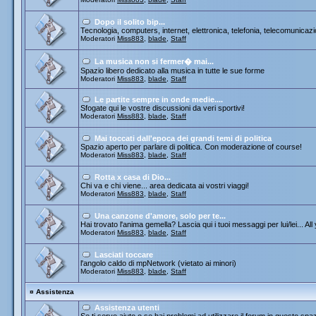
Dopo il solito bip...
Tecnologia, computers, internet, elettronica, telefonia, telecomunicazi
Moderatori
Miss883
,
blade
,
Staff
La musica non si fermer� mai...
Spazio libero dedicato alla musica in tutte le sue forme
Moderatori
Miss883
,
blade
,
Staff
Le partite sempre in onde medie....
Sfogate qui le vostre discussioni da veri sportivi!
Moderatori
Miss883
,
blade
,
Staff
Mai toccati dall'epoca dei grandi temi di politica
Spazio aperto per parlare di politica. Con moderazione of course!
Moderatori
Miss883
,
blade
,
Staff
Rotta x casa di Dio...
Chi va e chi viene... area dedicata ai vostri viaggi!
Moderatori
Miss883
,
blade
,
Staff
Una canzone d'amore, solo per te...
Hai trovato l'anima gemella? Lascia qui i tuoi messaggi per lui/lei... All
Moderatori
Miss883
,
blade
,
Staff
Lasciati toccare
l'angolo caldo di mpNetwork (vietato ai minori)
Moderatori
Miss883
,
blade
,
Staff
¤
Assistenza
Assistenza utenti