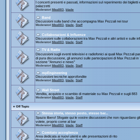
I concerti presenti e passati, informazioni sul reperimento dei biglietti
palazzetti
Moderatori
Miss883
,
blade
Band
Discussioni sulla band che accompagna Max Pezzali nei tour
Moderatori
Miss883
,
blade
,
Staff
Collaborazioni & Influenze
Discussioni sulle collaborazioni tra Max Pezzali e altri artisti e sulle
Moderatori
Miss883
,
blade
,
Staff
TV & Radio
Discussioni sugli eventi televisivi e radiofonici ai quali Max Pezza
di pura discussione, gli annunci sulle partecipazioni di Max Pezzali 
sezione "Annunci e news"
Moderatori
Miss883
,
blade
,
Staff
mpEngineering
Discussioni tecniche approfondite
Moderatori
Miss883
,
blade
,
Staff
Wall Street
Vendita, acquisto e scambio di materiale su Max Pezzali e sugli 883
Moderatori
Miss883
,
blade
,
Staff
¤
Off Topic
Stessa storia, stesso posto, stesso bar...
Spazio libero! Sfogate qui le vostre discussioni che non riguardano gli 
volete, proprio come al bar
Moderatori
Miss883
,
blade
,
Staff
Comitato accoglienza
Area dedicata ai nuovi utenti e alle presentazioni di rito
Moderatori
Miss883
,
blade
,
Staff