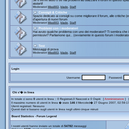
Se ti serve aiuto o se hai problemi ad utilizzare il forum in questo spa
aiutarti!
Moderatori
Miss883
,
blade
,
Staff
Consigli & Critiche
Spazio dedicato ai consigli su come migliorare il forum, alle critiche (
d'apertura di nuovi forum
Moderatori
Miss883
,
blade
,
Staff
Problemi con i moderatori
Hai avuto qualche problema con uno dei moderatori? Ti sembra che i 
permissivi? Parliamone qui... (ovviamente in questo forum i moderato
Test
Messaggi di prova
Moderatori
Miss883
,
blade
,
Staff
Login
Username:
Password:
Chi c'� in linea
In totale ci sono
0
utenti in linea :: 0 Registrati,0 Nascosti e 0 Ospiti [
Amministratore
] 
Il massimo numero di utenti in linea � stato
146
il Mercoled� 27 Giugno 2007, 02:59:1
Utenti registrati: Nessuno
Questi dati si basano sugli utenti in linea negli ultimi cinque minuti
Board Statistics - Forum Legend
I nostri utenti hanno inviato un totale di
54782
messaggi